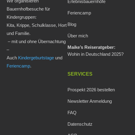
Wir organisieren
Erlebnisbauernhöfe
Bauernhofbesuche für
Feriencamp
Kindergruppen:
Blog
Kita, Krippe, Schulklasse, Hort
und Familie.
Über mich
– mit und ohne Übernachtung
Maike’s Reiseratgeber:
–
Wohin in Deutschland 2025?
Auch
Kindergeburtstage
und
Feriencamp
.
SERVICES
Prospekt 2026 bestellen
Newsletter Anmeldung
FAQ
Datenschutz