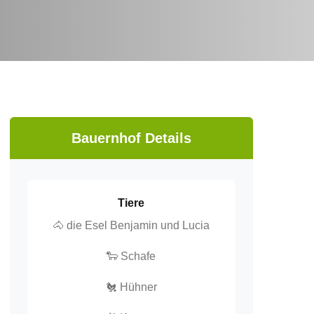
Bauernhof Details
Tiere
🐴 die Esel Benjamin und Lucia
🐑 Schafe
🐔 Hühner