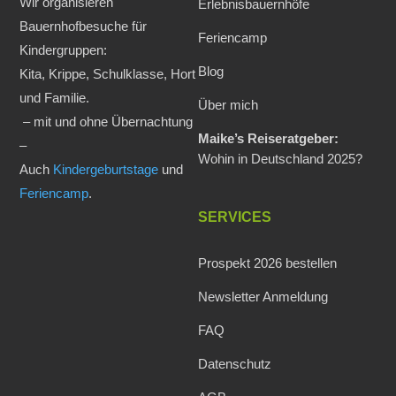
Wir organisieren
Erlebnisbauernhöfe
Bauernhofbesuche für
Feriencamp
Kindergruppen:
Blog
Kita, Krippe, Schulklasse, Hort
und Familie.
Über mich
– mit und ohne Übernachtung
Maike’s Reiseratgeber:
–
Wohin in Deutschland 2025?
Auch
Kindergeburtstage
und
Feriencamp
.
SERVICES
Prospekt 2026 bestellen
Newsletter Anmeldung
FAQ
Datenschutz