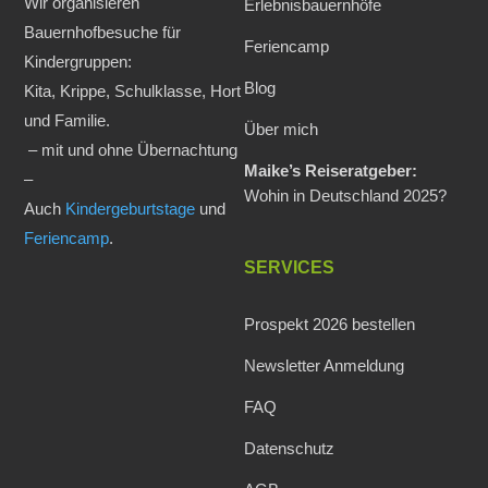
Wir organisieren
Erlebnisbauernhöfe
Bauernhofbesuche für
Feriencamp
Kindergruppen:
Blog
Kita, Krippe, Schulklasse, Hort
und Familie.
Über mich
– mit und ohne Übernachtung
Maike’s Reiseratgeber:
–
Wohin in Deutschland 2025?
Auch
Kindergeburtstage
und
Feriencamp
.
SERVICES
Prospekt 2026 bestellen
Newsletter Anmeldung
FAQ
Datenschutz