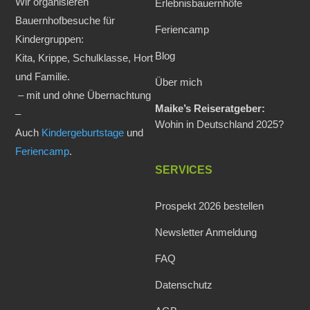
Wir organisieren
Erlebnisbauernhöfe
Bauernhofbesuche für
Feriencamp
Kindergruppen:
Blog
Kita, Krippe, Schulklasse, Hort
und Familie.
Über mich
– mit und ohne Übernachtung
Maike’s Reiseratgeber:
–
Wohin in Deutschland 2025?
Auch
Kindergeburtstage
und
Feriencamp
.
SERVICES
Prospekt 2026 bestellen
Newsletter Anmeldung
FAQ
Datenschutz