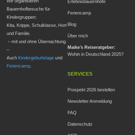
Wir organisieren
Erlebnisbauernhöfe
Bauernhofbesuche für
Feriencamp
Kindergruppen:
Blog
Kita, Krippe, Schulklasse, Hort
und Familie.
Über mich
– mit und ohne Übernachtung
Maike’s Reiseratgeber:
–
Wohin in Deutschland 2025?
Auch
Kindergeburtstage
und
Feriencamp
.
SERVICES
Prospekt 2026 bestellen
Newsletter Anmeldung
FAQ
Datenschutz