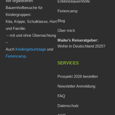
Wir organisieren
Erlebnisbauernhöfe
Bauernhofbesuche für
Feriencamp
Kindergruppen:
Blog
Kita, Krippe, Schulklasse, Hort
und Familie.
Über mich
– mit und ohne Übernachtung
Maike’s Reiseratgeber:
–
Wohin in Deutschland 2025?
Auch
Kindergeburtstage
und
Feriencamp
.
SERVICES
Prospekt 2026 bestellen
Newsletter Anmeldung
FAQ
Datenschutz