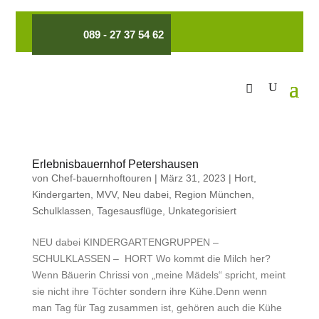
089 - 27 37 54 62
Erlebnisbauernhof Petershausen
von
Chef-bauernhoftouren
|
März 31, 2023
|
Hort
,
Kindergarten
,
MVV
,
Neu dabei
,
Region München
,
Schulklassen
,
Tagesausflüge
,
Unkategorisiert
NEU dabei KINDERGARTENGRUPPEN –
SCHULKLASSEN – HORT Wo kommt die Milch her?
Wenn Bäuerin Chrissi von „meine Mädels“ spricht, meint
sie nicht ihre Töchter sondern ihre Kühe.Denn wenn
man Tag für Tag zusammen ist, gehören auch die Kühe