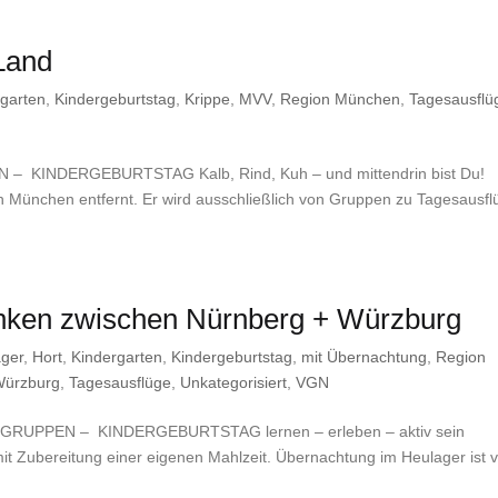
Land
rgarten
,
Kindergeburtstag
,
Krippe
,
MVV
,
Region München
,
Tagesausflü
INDERGEBURTSTAG Kalb, Rind, Kuh – und mittendrin bist Du!
on München entfernt. Er wird ausschließlich von Gruppen zu Tagesausf
ranken zwischen Nürnberg + Würzburg
ager
,
Hort
,
Kindergarten
,
Kindergeburtstag
,
mit Übernachtung
,
Region
Würzburg
,
Tagesausflüge
,
Unkategorisiert
,
VGN
UPPEN – KINDERGEBURTSTAG lernen – erleben – aktiv sein
it Zubereitung einer eigenen Mahlzeit. Übernachtung im Heulager ist 