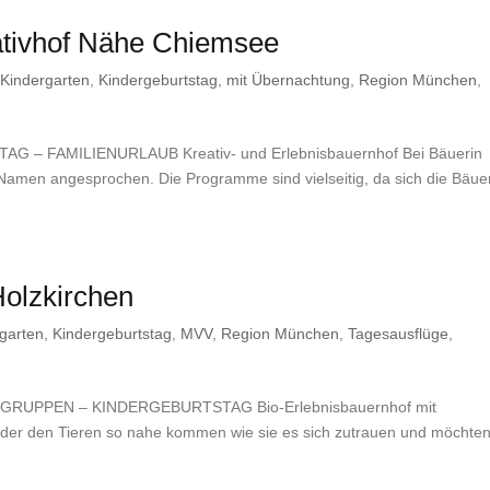
ativhof Nähe Chiemsee
,
Kindergarten
,
Kindergeburtstag
,
mit Übernachtung
,
Region München
,
 FAMILIENURLAUB Kreativ- und Erlebnisbauernhof Bei Bäuerin
 Namen angesprochen. Die Programme sind vielseitig, da sich die Bäue
Holzkirchen
garten
,
Kindergeburtstag
,
MVV
,
Region München
,
Tagesausflüge
,
UPPEN – KINDERGEBURTSTAG Bio-Erlebnisbauernhof mit
nder den Tieren so nahe kommen wie sie es sich zutrauen und möchten