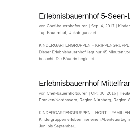
Erlebnisbauernhof 5-Seen-
von
Chef-bauernhoftouren
|
Sep. 4, 2017
|
Kinde
Top-Bauernhof
,
Unkategorisiert
KINDERGARTENGRUPPEN – KRIPPENGRUPPEN – K
Dieser Erlebnisbauernhof liegt nur 45 Minuten v
besucht. Die Bäuerin begleitet...
Erlebnisbauernhof Mittelf
von
Chef-bauernhoftouren
|
Okt. 30, 2016
|
Heul
Franken/Nordbayern
,
Region Nürnberg
,
Region 
KINDERGARTENGRUPPEN – HORT – FAMILIENGR
Kindergruppen erleben hier einen Abenteuertag m
Juni bis September...